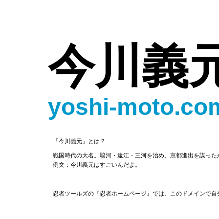
今川義
yoshi-moto.co
「今川義元」とは？
戦国時代の大名。駿河・遠江・三河を治め、京都進出を謀った
例文：今川義元はすごいんだよ。
忍者ツールズの『忍者ホームページ』では、このドメインで自